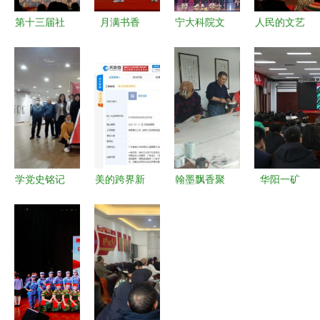
第十三届社
月满书香
宁大科院文
人民的文艺
团文化艺术
宁夏图书馆
艺下乡20年
李丽娜如何
节圆满收官
的中秋文化
用艺术点亮
奏响广东民
以文化为
盛宴
乡村，温暖
间文艺品
媒，共绘青
10万观众的
牌，讲好广
春画卷
心
东故事
学党史铭记
美的跨界新
翰墨飘香聚
华阳一矿
峥嵘岁月，
布局 成立
邻里，津南
观廉洁作品
开新局践行
艺术发展公
聚和园社区
强思想防线
初心使命
司，加码影
书法交流活
办艺术交流
——参观纪
视置景与文
动促和谐
促国企清风
念建党百年
化生态
剪纸艺术作