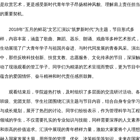
是欣赏艺术，更是感受新时代青年学子昂扬精神风貌、理解肩上责任担当
的重要契机。
2018年“五月的鲜花”文艺汇演以“筑梦新时代”为主题，节目形式多
样，内容丰富，涵盖了歌曲、舞蹈、器乐、朗诵、戏曲等多种艺术形式，
生动展现了广大青年学子与祖国共奋进、与时代同发展的青春风采。演出
中，那些反映科技创新、扶贫支教、志愿服务、文化传承的节目，深深触
动了现场观看的管工学子。同学们为精湛的艺术呈现而赞叹，更为节目中
蕴含的爱国情怀、奋斗精神和时代责任感所鼓舞。
观看结束后，学院趁热打铁，及时组织了多层面的交流研讨活动。各
班级、党团支部、学生社团围绕汇演主题与节目内容，结合自身专业学习
与成长规划，展开了热烈的讨论。同学们纷纷表示，作为管理科学与工程
领域的学生，不仅需要扎实的专业知识与技能，同样需要深厚的人文素养
和崇高的价值追求。汇演中展现的青年榜样力量，激励大家要将个人理想
融入国家发展大局，用所学的管理、优化、决策科学等知识，未来在国家