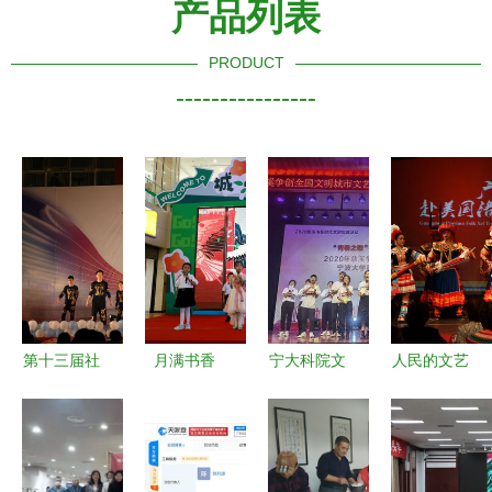
产品列表
PRODUCT
----------------
第十三届社
月满书香
宁大科院文
人民的文艺
团文化艺术
宁夏图书馆
艺下乡20年
李丽娜如何
节圆满收官
的中秋文化
用艺术点亮
奏响广东民
以文化为
盛宴
乡村，温暖
间文艺品