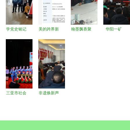
媒，共绘青
10万观众的
牌，讲好广
春画卷
心
东故事
学党史铭记
美的跨界新
翰墨飘香聚
华阳一矿
峥嵘岁月，
布局 成立
邻里，津南
观廉洁作品
开新局践行
艺术发展公
聚和园社区
强思想防线
初心使命
司，加码影
书法交流活
办艺术交流
——参观纪
视置景与文
动促和谐
促国企清风
念建党百年
化生态
剪纸艺术作
品展暨文化
三亚市社会
非遗焕新声
艺术交流活
组织向党的
动陇州 陇
动纪实
百年华诞献
县科协以科
礼表彰大会
普讲座助推
暨文艺汇演
文化艺术交